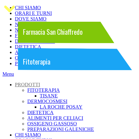
CHI SIAMO
ORARI E TURNI
DOVE SIAMO
NEWS
Farmacia San Chiaffredo
Farmacia San Chiaffredo
Farmacia San Chiaffredo
NEWSLETTER
FITOTERAPIA
DERMOCOSMESI
DIETETICA
ALIMENTI PER CELIACI
OSSIGENO GASSOSO
Prodotti da Banco
Dermocosmesi
Fitoterapia
PREPARAZIONI GALENICHE
Menu
PRODOTTI
FITOTERAPIA
TISANE
DERMOCOSMESI
LA ROCHE POSAY
DIETETICA
ALIMENTI PER CELIACI
OSSIGENO GASSOSO
PREPARAZIONI GALENICHE
CHI SIAMO